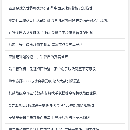
亚洲足球的世界杯之殇：那些中国足球似曾相识的陷阱
小野伸二复盘日巴大战：桑巴军团逆境觉醒 佐野海舟灵光乍现惊艳全场
芒特团队否认接触米兰传闻 英格兰中场决意留守梦剧场
独家：米兰闪电战锁定新星 席尔瓦点头五年长约
亚洲足球遇冷记：扩军背后的真实差距
哈兰德飞机上见证梅西神迹：那个帽子戏法简直不可思议
热刺豪掷8000万镑突袭曼联 抢人大战引爆夏窗
韩籍教练金斗铉转战越南 将携手老搭档金相植执教国家队
C罗国家队145球追平曼联时代 皇马450球纪录仍难撼动
莫德里奇米兰未来悬而未决 世界杯后将与阿莫林摊牌
皇马维权终审胜诉！西甲禁止参会决定被最高法院判定违法