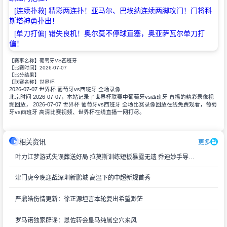
[连续扑救] 精彩两连扑！亚马尔、巴埃纳连续两脚攻门！门将科
斯塔神勇扑出！
[单刀打偏] 错失良机！奥尔莫不停球直塞，奥亚萨瓦尔单刀打
偏！
【赛事名称】
葡萄牙VS西班牙
2026-07-07
【比赛时间】
【比分结果】
【联赛名称】
世界杯
2026-07-07 世界杯 葡萄牙vs西班牙 全场录像
北京时间 2026-07-07，本站记录了世界杯联赛中葡萄牙vs西班牙 直播的精彩录像视
频回放， 2026-07-07 世界杯 葡萄牙vs西班牙 全场比赛录像回放在线免费观看，葡萄
牙vs西班牙 高清比赛视频、世界杯在线直播一网打尽。
相关资讯
更多
叶力江梦游式失误葬送好局 拉莫斯训练短板暴露无遗 乔迪妙手导演逆转好戏
津门虎今晚迎战深圳新鹏城 高温下的中超新规首秀
严鼎皓伤情更新：徐正源坦言本轮复出希望渺茫
罗马诺独家辟谣：恩佐转会皇马纯属空穴来风