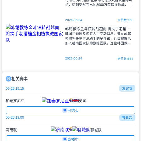
点，热刺突然亮出的8000万英镑报价单，让
这场拉锯战瞬间升温。当曼联还在犹豫价格
时，白鹿巷的管理层已经迫不及待地按下
2026-06-24
点赞数:668
韩籍教练金斗铉转战越南 将携手老搭档金相植执教国家队
韩国足球圈又传来人事变动消息。曾在成都
蓉城担任徐正源助手的金斗铉，近日被曝已
加入越南国家队的教练团队。这位韩国教头
将与老熟人金相植再度合作，这对搭档曾在
全北现代时期就配合默契。 据SBS
2026-06-24
点赞数:668
相关赛事
06-28 18:15
友谊赛
加泰罗尼亚
英国
已结束
06-28 19:00
齐鲁超
济南联
聊城队
直播中