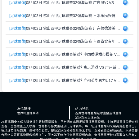
[足球录像]
08月03日 佛山西甲足球联赛32强淘汰赛 广东凤铝 VS 湛江八部科技 全场录像
[足球录像]
08月03日 佛山西甲足球联赛32强淘汰赛 三水乐民兴健力宝 VS 中国澳门澳科精英 全场录像
[足球录像]
08月02日 佛山西甲足球联赛32强淘汰赛 广东葆德澳美 VS 白坭兴龙 全场录像
[足球录像]
08月02日 佛山西甲足球联赛32强淘汰赛 吉图省实青年 VS 德兢艾捷斯 全场录像
[足球录像]
07月25日 佛山西甲足球联赛第3轮 中国香港横市樱花 VS 吉图省实青年 全场录像
[足球录像]
07月25日 佛山西甲足球联赛第3轮 贪玩游戏 VS 广州戴拿模 全场录像
[足球录像]
07月25日 佛山西甲足球联赛第3轮 广州英华思力U17 VS 三水强鸿轩青年 全场录像
友情链接
站内导航
世界杯直播高清
首页
世界杯直播
足球直播
篮球直播
足球新闻
足球录像
24直播网全天候为球迷提供足球直播服务，平台拥有高清足球直播赛事视频，支持足球直播免费在线
观看，全面覆盖五大联赛、世界杯等各类重磅热门足球赛事。每一场足球直播均采用高清画面输出，
赛场细节清晰饱满，信号持久稳定，整场足球直播播放丝滑无卡顿，沉浸式还原赛场画面。本站仅整
合网络公开直播资源做观看指引，服务器不储存任何赛事视频内容，全部赛事版权归赛事官方所有，