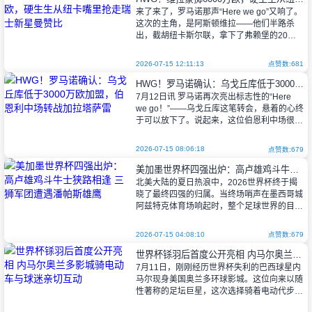
1986年的马拉多纳，2
来了来了，罗马诺那声“Here we go”又响了。
这次的主角，是阿斯顿维拉——他们半路杀
出，截胡纽卡斯尔联，拿下了弗赖堡的20岁
瑞士中场约翰·曼赞比。转会费嘛，口头协议
是略高于6000万欧元，德
2026-07-15 12:11:13
点赞数:681
HWG！罗马诺确认：乌戈丘库低于3000万欧加盟，伯恩利中场转战加拉塔萨雷
7月12日讯 罗马诺再次亮出标志性的“Here
we go！”——乌戈丘库这笔转会，悬着的心终
于可以放下了。说起来，这位伯恩利中场很快
就会和加拉塔萨雷正式签约，转会费呢，压在
了3000万欧元以
2026-07-15 08:06:18
点赞数:679
美加墨世界杯四强出炉：高卢雄鸡斗牛士狭路相逢 三狮军团遭遇潘帕斯雄鹰
北美大陆的夏日热浪中，2026世界杯终于揭
晓了最终四强的归属。当终场哨声在墨西哥城
阿兹特克体育场响起时，整个足球世界的目光
都聚焦在了这四支幸存者身上——法国与西班
牙将上演欧陆巅峰对决，而英格兰与阿
2026-07-15 04:08:10
点赞数:679
世界杯铩羽后首度公开亮相 内马尔奥兰多影城骑电动车与球迷亲切互动
7月11日，刚刚经历世界杯失利的巴西球星内
马尔现身美国奥兰多环球影城。这位向来以随
性著称的足坛巨星，这次选择骑着电动代步车
在园区闲逛，倒是把度假的松弛感展现得淋漓