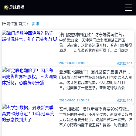
当前位置:
首页
资讯
页
杯直播
津门虎想冲四连胜？防守端得沉住气，别自己先乱阵脚
直播
中超第21轮，天津津门虎主场迎战云南玉
直播
昆。说起来，这比赛还没开打，看点已经堆得
新闻
满满——两队最近状态都挺烫手。津门虎刚拿
录像
下三连胜，云南玉昆也不含糊，稳居积分榜前
三，离第二的重庆铜梁龙只差1分。主教练
2026-08-06 00:08:32
点赞数:667
亚足联也翻脸了！因凡蒂诺兜售世界杯股权，三大洲集体抵制，心腹辞职开撕
因凡蒂诺想把世界杯部分股权打包卖给私人资
本，这计划看起来挺美，但北京时间8月1
日，迎面挨了一记重拳。亚洲足球联合会
（AFC）正式加入欧足联（UEFA）和中北美
及加勒比海足联（CONCACAF）的反
2026-08-05 21:50:59
点赞数:668
玄学加数据，曼联新赛季真要90分夺冠？14年冠军荒的悬念快到头了
世界杯的热乎劲儿还没全过去，新赛季英超的
大戏就急着要开场了。说起世界第一联赛，谁
不关心阿森纳能不能卫冕？曼城、利物浦会不
会卷土重来？或者曼联、切尔西突然杀回巅
峰？球迷心里头勾着盼着，尤其是红魔那帮