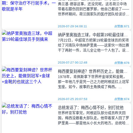
弗兰基·德容这事，还没完呢。这名荷兰中场
带着右膝伤回到巴塞罗那，他自己都说了——
世界杯期间，荷兰国家队的医疗团队给误诊
了。你说冤不冤？
2026-07-29 04:08:11
点赞数:671
纳萨里奥独造三球，中超第19轮最佳球员手到擒来
接下来三周，他得在巴萨老老实实接受观
7月22日，中超官方把第19轮最佳球员的奖项
察。说白了，就
给了河南队中场纳萨里奥——这家伙一场比赛
干了两射一传，活儿全让他一个人包了。说起
来，河南队主场迎战青岛海牛那场球，纳萨里
奥第19分钟先给队友送了个助
2026-07-27 00:12:48
点赞数:676
梅西要复刻神迹？世界杯历史上，能做到冠军+金球+金靴的也就这三个人
1978年，肯佩斯拿下世界杯金球奖和金靴，
那一年他几乎是凭一己之力把阿根廷扛上冠军
宝座。如今，故事的主角换成了梅西。
2026-07-25 20:07:53
点赞数:674
世界杯还剩最后两场球：法国和英格兰争
总统发话了：梅西心情不好，别打扰他
第三，西班牙和阿根廷争第一。39
世界杯亚军拿完，阿根廷队部分成员昨天回
国，梅西没跟着大部队走。他带着家人回了罗
萨里奥——那是他从小长大的地方。总统哈维
尔·米莱聊起这事，说了几句挺有人情味的