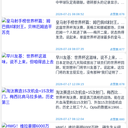
中甲球队定南赣联。德转那头的记录显示，租
期到今年12月31日。
2026-07-21 08:08:52
点赞数:676
皇马射手榜世界杯篇：姆巴佩8球封王，贝林厄姆追平苏克
公告原文是这么说的：
这届世界杯淘汰赛，英格兰和挪威那场，贝林
厄姆一个人就进了俩——梅开二度，状态热得
“祝福 |
发烫。说起来，单届世界杯进球最多的皇马球
员，这份榜单还挺有意思：姆巴佩2026年代
表法国队轰进8球，独占鳌头；苏
2026-07-19 08:07:35
点赞数:677
早川友基：世界杯这滋味，说不上来，但咱得追上去
日本足协这几天陆续放出了球员们的世界杯回
顾，轮到替补门将早川友基了。说起来，这位
门将的发言挺实在，没有那种“我们证明了自
己”的空话，反倒透着一股子清醒。
2026-07-17 12:09:15
点赞数:678
淘汰赛造15次机会+15次射门，梅西比肩马拉多纳，历史第三
他讲，这一路打下来，球队的凝聚力
世界杯淘汰赛，那是真刀真枪的战场。能在这
片血海里刷出15次射门、外加15次创造机会
的，历史上就三个人。Opta的数据从1966年
算起，跨度半个多世纪，拢共仨人。
2026-07-17 08:12:04
点赞数:680
HWG！维拉豪掷6000万欧，硬生生从纽卡嘴里抢走瑞士新星曼赞比