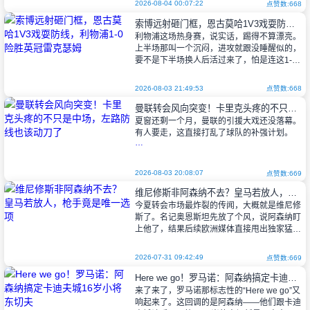
2026-08-04 00:07:22
点赞数:668
索博远射砸门框，恩古莫哈1V3戏耍防线，利物浦1-0险胜英冠雷克瑟姆
利物浦这场热身赛，说实话，踢得不算漂亮。
上半场那叫一个沉闷，进攻就跟没睡醒似的，
要不是下半场换人后活过来了，怕是连这1-0
都悬。对手雷克瑟姆，英冠球队，可人家愣是
跟你玩了对攻，还差点儿扳平——你说
2026-08-03 21:49:53
点赞数:668
曼联转会风向突变！卡里克头疼的不只是中场，左路防线也该动刀了
夏窗还剩一个月，曼联的引援大戏还没落幕。
有人要走，这直接打乱了球队的补强计划。
红魔这个夏天砸了8500万英镑，搞定了
2026-08-03 20:08:07
点赞数:669
四笔买卖：中场来了安德烈·桑托斯和尤里·蒂
维尼修斯非阿森纳不去？皇马若放人，枪手竟是唯一选项
勒曼斯，门将位置补了卡尔·
今夏转会市场最炸裂的传闻，大概就是维尼修
斯了。名记奥恩斯坦先放了个风，说阿森纳盯
上他了，结果后续欧洲媒体直接甩出独家猛料
——多方信源咬死：维尼修斯要是跟皇马谈不
拢续约，今年夏天走人，那阿森纳就是他
2026-07-31 09:42:49
点赞数:669
Here we go！罗马诺：阿森纳搞定卡迪夫城16岁小将东切夫
来了来了，罗马诺那标志性的“Here we go”又
响起来了。这回调的是阿森纳——他们跟卡迪