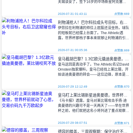
夫城谈妥了，签下16岁的中场新星阿克塞尔·
东切夫。小伙子已经做完体检，就差签字了。
说起来，这小孩可不
2026-07-31 01:43:11
点赞数:669
利物浦抢人！巴尔科拉成头号目标，右后卫这窟窿也得补
伊劳拉在利物浦的帅位上屁股还没坐热，球队
的短板就已经摆上台面了。The Athletic透
露，世界杯那档子事本来就够让利物浦的引援
计划往后拖——你想想，大半个夏天的转会生
意都得等到窗口尾声才动手。
2026-07-31 00:05:36
点赞数:669
皇马截胡巴黎？1.3亿欧元撬迪奥曼德，莱比锡咬死不放
皇马这回是真动手了。The Athletic名记David
Ornstein独家爆料，皇马已经找上莱比锡，开
始谈迪奥曼德的转会——这位边锋，原本是巴
黎瞄上的猎物。
2026-07-29 12:12:49
点赞数:670
皇马盯上莱比锡新星迪奥曼德，世界杯前就动了心思，交易价码九千万欧起步
说起来，巴黎那边也不是
《马卡报》透露，皇马对莱比锡攻击手扬·迪
奥曼德的兴趣可不是一天两天了——早在世界
杯之前，他们就把这名小将列进了重点观察名
单。最近呢，皇马跟德甲俱乐部搭上了线，试
探性地聊了聊今夏能不能把人带走。
2026-07-29 08:07:51
点赞数:671
德容的膝盖，三周观察期：保守治疗不行就手术，一歇就是半年