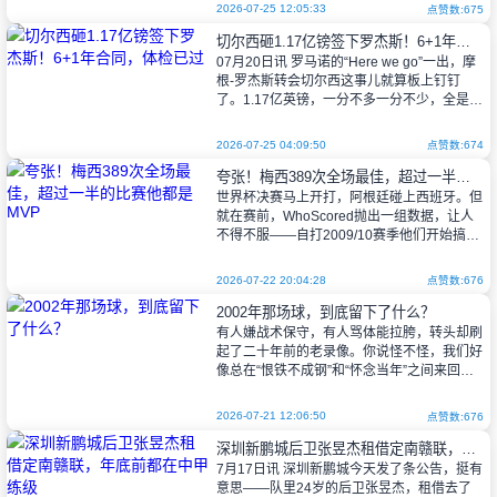
话。
2026-07-25 12:05:33
点赞数:675
切尔西砸1.17亿镑签下罗杰斯！6+1年合同，体检已过
07月20日讯 罗马诺的“Here we go”一出，摩
“有时候，咱们真不太能理
根-罗杰斯转会切尔西这事儿就算板上钉钉
了。1.17亿英镑，一分不多一分不少，全是固
定转会费——阿斯顿维拉这笔买卖做得干净利
落，没整那些浮
2026-07-25 04:09:50
点赞数:674
夸张！梅西389次全场最佳，超过一半的比赛他都是MVP
世界杯决赛马上开打，阿根廷碰上西班牙。但
就在赛前，WhoScored抛出一组数据，让人
不得不服——自打2009/10赛季他们开始搞数
据统计以来，梅西一个人拿了389次全场最佳
球员。这数字什么概念？
2026-07-22 20:04:28
点赞数:676
2002年那场球，到底留下了什么？
有人嫌战术保守，有人骂体能拉胯，转头却刷
起了二十年前的老录像。你说怪不怪，我们好
像总在“恨铁不成钢”和“怀念当年”之间来回蹦
跶。
2026-07-21 12:06:50
点赞数:676
深圳新鹏城后卫张昱杰租借定南赣联，年底前都在中甲练级
说起来，真要把时间拨回2002年夏天，
7月17日讯 深圳新鹏城今天发了条公告，挺有
你会发现那时候的中
意思——队里24岁的后卫张昱杰，租借去了