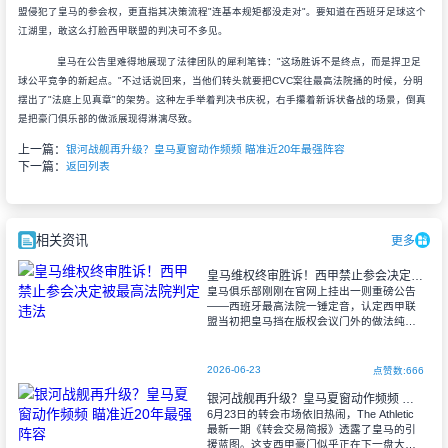
盟侵犯了皇马的参会权，更直指其决策流程"连基本规矩都没走对"。要知道在西班牙足球这个
江湖里，敢这么打脸西甲联盟的判决可不多见。
皇马在公告里难得地展现了法律团队的犀利笔锋："这场胜诉不是终点，而是捍卫足
球公平竞争的新起点。"不过话说回来，当他们转头就要把CVC案往最高法院捅的时候，分明
摆出了"法庭上见真章"的架势。这种左手举着判决书庆祝，右手攥着新诉状备战的场景，倒真
是把豪门俱乐部的做派展现得淋漓尽致。
上一篇：
银河战舰再升级？皇马夏窗动作频频 瞄准近20年最强阵容
下一篇：
返回列表
相关资讯
更多
皇马维权终审胜诉！西甲禁止参会决定被最高法院判定违法
皇马俱乐部刚刚在官网上挂出一则重磅公告
——西班牙最高法院一锤定音，认定西甲联
盟当初把皇马挡在版权会议门外的做法纯属
违法。这场持续两年的法律拉锯战，终于以
白衣军团的完胜告终。 事情要追溯到
2026-06-23
点赞数:666
银河战舰再升级？皇马夏窗动作频频 瞄准近20年最强阵容
6月23日的转会市场依旧热闹，The Athletic
最新一期《转会交易简报》透露了皇马的引
援蓝图。这支西甲豪门似乎正在下一盘大棋