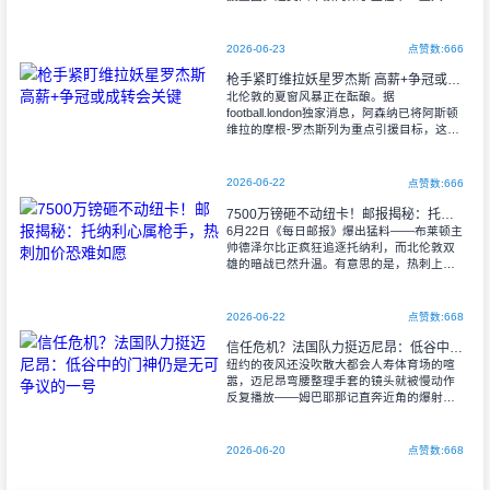
——最近七天虽然节奏放缓，但邓弗里斯
2000万欧解约金已经备好，库
2026-06-23
点赞数:666
枪手紧盯维拉妖星罗杰斯 高薪+争冠或成转会关键
北伦敦的夏窗风暴正在酝酿。据
football.london独家消息，阿森纳已将阿斯顿
维拉的摩根-罗杰斯列为重点引援目标，这位
22岁的英格兰中场在阿尔特塔的战术板上被
标注为"进攻催化剂"。不过酋长球
2026-06-22
点赞数:666
7500万镑砸不动纽卡！邮报揭秘：托纳利心属枪手，热刺加价恐难如愿
6月22日《每日邮报》爆出猛料——布莱顿主
帅德泽尔比正疯狂追逐托纳利，而北伦敦双
雄的暗战已然升温。有意思的是，热刺上周
那份7500万英镑的报价刚被纽卡扔进碎纸
机，白百合军团就急着准备更丰厚的支票簿
2026-06-22
点赞数:668
信任危机？法国队力挺迈尼昂：低谷中的门神仍是无可争议的一号
纽约的夜风还没吹散大都会人寿体育场的喧
嚣，迈尼昂弯腰整理手套的镜头就被慢动作
反复播放——姆巴耶那记直奔近角的爆射，
让法国门神的国家队首秀多了几分苦涩。但
《队报》从更衣室传来的消息很明确：教练
组的信
2026-06-20
点赞数:668