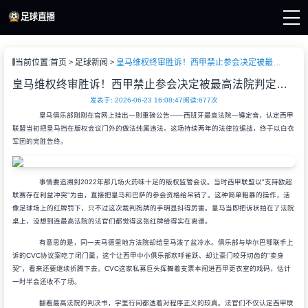
页
当前位置:
首页
足球新闻
皇马维权终审胜诉！西甲禁止参会决定被最高法院判定违法
杯直播
直播
皇马维权终审胜诉！西甲禁止参会决定被最高法院判定违法
直播
发表于: 2026-06-23 16:08:47
阅读:
677次
新闻
皇马俱乐部刚刚在官网上挂出一则重磅公告——西班牙最高法院一锤定音，认定西甲
录像
联盟当初把皇马挡在版权会议门外的做法纯属违法。这场持续两年的法律拉锯战，终于以白衣
军团的完胜告终。
事情要追溯到2022年那几场火药味十足的版权监管会议。当时西甲联盟以"支持欧超
联赛存在利益冲突"为由，直接把皇马和巴萨的参会资格给吊销了。这种简单粗暴的操作，活
像足球场上的红牌罚下，只不过这次裁判掏牌的手明显抖得厉害。皇马当即把诉状拍在了法院
桌上，没想到连最高法院的法官们都觉得这张红牌给得实在离谱。
有意思的是，同一天马德里地方法院却给皇马泼了盆冷水。俱乐部与毕尔巴鄂联手上
诉的CVC协议案吃了闭门羹，这个让西甲中小俱乐部欢呼雀跃、却让豪门咬牙切齿的"卖身
契"，看来还要继续折腾下去。CVC这家私募巨头挥舞着支票本闯进西甲更衣室的戏码，估计
一时半会还收不了场。
翻看最高法院的判决书，字里行间都透着对程序正义的较真。法官们不仅认定西甲联