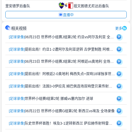
里安德罗后备队
祖文图德尤尼达后备队
直播中
相关视频
更多
[足球录像]
06月23日 世界杯小组赛J组第2轮 约旦vs阿尔及利亚 全场录像
[足球录像]
提前出局！约旦1-2遭阿尔及利亚逆转 古伊里制胜 阿根廷锁定头名
[足球录像]
06月23日 世界杯小组赛J组第2轮 阿根廷vs奥地利 全场录像
[足球录像]
提前出线！阿根廷2-0奥地利 梅西失点+双响18球独享世界杯射手王
[足球录像]
提前出线！法国3-0伊拉克 姆巴佩连场双响登贝莱传射奥利塞两助攻
[足球录像]
世界杯小组赛I组第2轮 挪威vs塞内加尔 进球
[足球录像]
06月22日 世界杯小组赛G组第2轮 新西兰vs埃及 全场录像
[足球录像]
队史世界杯首胜！埃及3-1逆转新西兰 萨拉赫传射特雷泽盖建功