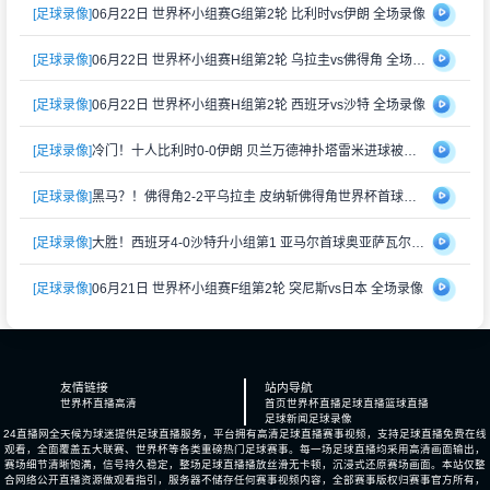
[足球录像]
06月22日 世界杯小组赛G组第2轮 比利时vs伊朗 全场录像
[足球录像]
06月22日 世界杯小组赛H组第2轮 乌拉圭vs佛得角 全场录像
[足球录像]
06月22日 世界杯小组赛H组第2轮 西班牙vs沙特 全场录像
[足球录像]
冷门！十人比利时0-0伊朗 贝兰万德神扑塔雷米进球被吹+造直红
[足球录像]
黑马？！佛得角2-2平乌拉圭 皮纳斩佛得角世界杯首球穆斯莱拉送礼
[足球录像]
大胜！西班牙4-0沙特升小组第1 亚马尔首球奥亚萨瓦尔2射1传+中柱
[足球录像]
06月21日 世界杯小组赛F组第2轮 突尼斯vs日本 全场录像
友情链接
站内导航
世界杯直播高清
首页
世界杯直播
足球直播
篮球直播
足球新闻
足球录像
24直播网全天候为球迷提供足球直播服务，平台拥有高清足球直播赛事视频，支持足球直播免费在线
观看，全面覆盖五大联赛、世界杯等各类重磅热门足球赛事。每一场足球直播均采用高清画面输出，
赛场细节清晰饱满，信号持久稳定，整场足球直播播放丝滑无卡顿，沉浸式还原赛场画面。本站仅整
合网络公开直播资源做观看指引，服务器不储存任何赛事视频内容，全部赛事版权归赛事官方所有，