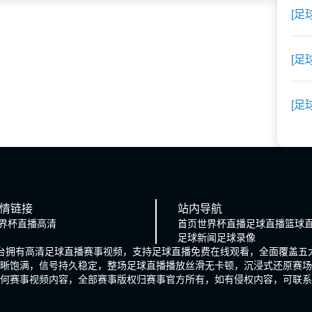
[足
[足
[足
情链接
站内导航
界杯直播高清
首页
世界杯直播
足球直播
篮球
足球新闻
足球录像
平台拥有高清足球直播赛事视频，支持足球直播免费在线观看，全面覆盖五
晰饱满，信号持久稳定，整场足球直播播放丝滑无卡顿，沉浸式还原赛场
何赛事视频内容，全部赛事版权归赛事官方所有，如有侵权内容，可联系