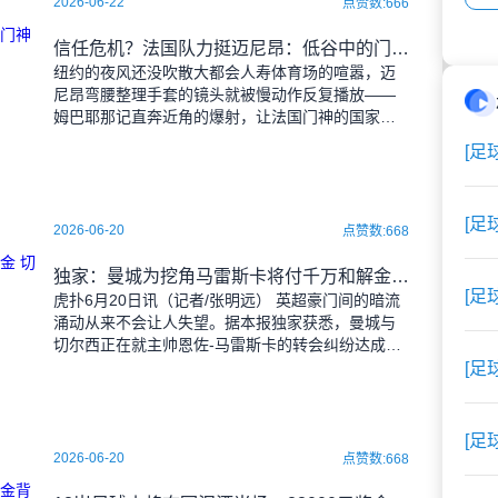
2026-06-22
点赞数:666
信任危机？法国队力挺迈尼昂：低谷中的门神仍是无可争议的一号
纽约的夜风还没吹散大都会人寿体育场的喧嚣，迈
尼昂弯腰整理手套的镜头就被慢动作反复播放——
姆巴耶那记直奔近角的爆射，让法国门神的国家队
首秀多了几分苦涩。但《队报》从更衣室传来的消
[足
息很明确：教练组的信
[足
2026-06-20
点赞数:668
独家：曼城为挖角马雷斯卡将付千万和解金 切尔西手握违规接触铁证
[足
虎扑6月20日讯（记者/张明远） 英超豪门间的暗流
涌动从来不会让人失望。据本报独家获悉，曼城与
切尔西正在就主帅恩佐-马雷斯卡的转会纠纷达成一
项颇具分量的财务和解——这笔可能超过1000万英
[足
镑的交易
[足
2026-06-20
点赞数:668