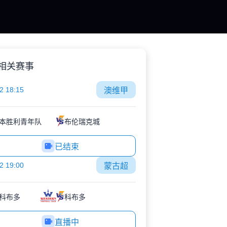
相关赛事
2 18:15
澳维甲
本胜利青年队
布伦瑞克城
已结束
2 19:00
蒙古超
科布多
科布多
直播中