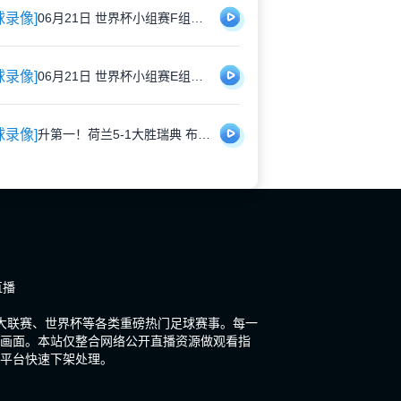
球录像]
06月21日 世界杯小组赛F组第2轮 荷兰vs瑞典 全场录像
球录像]
06月21日 世界杯小组赛E组第2轮 德国vs科特迪瓦 全场录像
球录像]
升第一！荷兰5-1大胜瑞典 布罗比双响加克波2射1传邓弗里斯2助
直播
大联赛、世界杯等各类重磅热门足球赛事。每一
画面。本站仅整合网络公开直播资源做观看指
平台快速下架处理。