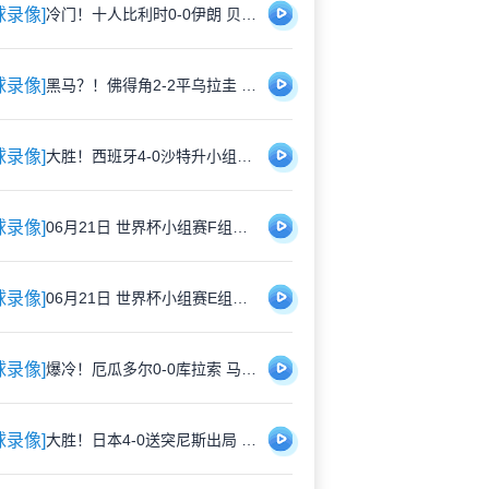
球录像]
冷门！十人比利时0-0伊朗 贝兰万德神扑塔雷米进球被吹+造直红
球录像]
黑马？！佛得角2-2平乌拉圭 皮纳斩佛得角世界杯首球穆斯莱拉送礼
球录像]
大胜！西班牙4-0沙特升小组第1 亚马尔首球奥亚萨瓦尔2射1传+中柱
球录像]
06月21日 世界杯小组赛F组第2轮 突尼斯vs日本 全场录像
球录像]
06月21日 世界杯小组赛E组第2轮 厄瓜多尔vs库拉索 全场录像
球录像]
爆冷！厄瓜多尔0-0库拉索 马宁出6黄鲁姆15次扑救库拉索历史首分
球录像]
大胜！日本4-0送突尼斯出局 上田绮世2射1传伊东纯也镰田大地破门