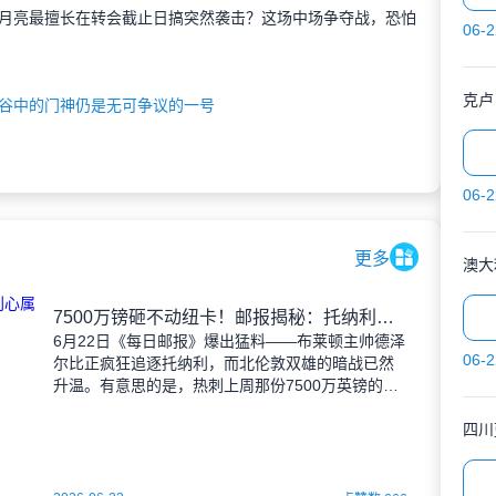
月亮最擅长在转会截止日搞突然袭击？这场中场争夺战，恐怕
06-2
克卢
谷中的门神仍是无可争议的一号
06-2
更多
澳大
7500万镑砸不动纽卡！邮报揭秘：托纳利心属枪手，热刺加价恐难如愿
6月22日《每日邮报》爆出猛料——布莱顿主帅德泽
06-2
尔比正疯狂追逐托纳利，而北伦敦双雄的暗战已然
升温。有意思的是，热刺上周那份7500万英镑的报
价刚被纽卡扔进碎纸机，白百合军团就急着准备更
丰厚的支票簿
四川