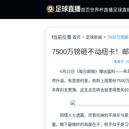
首页
世界杯直播
足球直
当前位置:
首页
足球新闻
发表于: 202
6月22日《每日邮报》爆出猛料——布
然升温。有意思的是，热刺上周那份750
丰厚的支票簿。这支总在转会窗患得患失的
知情人士透露，尽管托纳利不排斥与意大
量。眼下最微妙的局面在于，枪手似乎更习