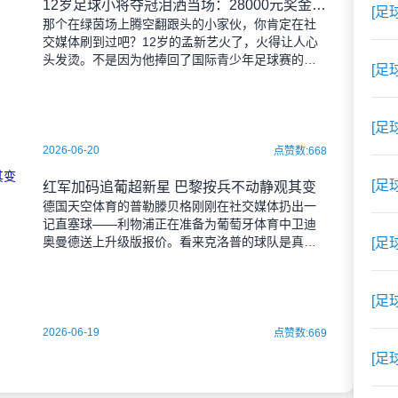
12岁足球小将夺冠泪洒当场：28000元奖金背后的温情故事
[足
那个在绿茵场上腾空翻跟头的小家伙，你肯定在社
交媒体刷到过吧？12岁的孟新艺火了，火得让人心
头发烫。不是因为他捧回了国际青少年足球赛的奖
[足
杯，也不是因为他那记技惊四座的后空翻——当这
个河北沧州男孩攥着
[足
2026-06-20
点赞数:668
[足
红军加码追葡超新星 巴黎按兵不动静观其变
德国天空体育的普勒滕贝格刚刚在社交媒体扔出一
记直塞球——利物浦正在准备为葡萄牙体育中卫迪
奥曼德送上升级版报价。看来克洛普的球队是真看
[足
上这位科特迪瓦小将了，此前1亿欧元的试探性报价
被拒后，安菲尔德方
[足
2026-06-19
点赞数:669
[足