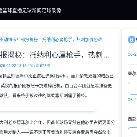
播
篮球直播
足球新闻
足球录像
7500万镑砸不动纽卡！邮报揭秘：托纳利心属枪手，热刺加价恐难如愿
7500万镑砸不动纽卡！邮报揭秘：托纳利心属枪手，热刺加价恐难如愿
06-2
6-06-22 13:13:49
阅读:
673次
墨尔
莱顿主帅德泽尔比正疯狂追逐托纳利，而北伦敦双雄的暗战已
0万英镑的报价刚被纽卡扔进碎纸机，白百合军团就急着准备更
球队，看来终于被过往的优柔寡断刺痛了神经。
06-2
西部
利老乡德泽尔比合作，但酋长球场显然在他心里占据更重分
惯后发制人——说不定正等着热刺谈妥转会费后再突然杀出。