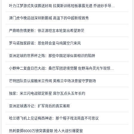
叶力江梦游式失误葬送好局 拉莫斯训练短板暴露无遗 乔迪妙手导演逆转好戏
津门虎今晚迎战深圳新鹏城 高温下的中超新规首秀
严鼎皓伤情更新：徐正源坦言本轮复出希望渺茫
罗马诺独家辟谣：恩佐转会皇马纯属空穴来风
亚洲足球的世界杯之殇：那些中国足球似曾相识的陷阱
小野伸二复盘日巴大战：桑巴军团逆境觉醒 佐野海舟灵光乍现惊艳全场
芒特团队否认接触米兰传闻 英格兰中场决意留守梦剧场
独家：米兰闪电战锁定新星 席尔瓦点头五年长约
亚洲足球遇冷记：扩军背后的真实差距
哈兰德飞机上见证梅西神迹：那个帽子戏法简直不可思议
热刺豪掷8000万镑突袭曼联 抢人大战引爆夏窗